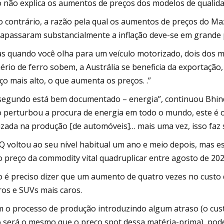
o não explica os aumentos de preços dos modelos de qualida
o contrário, a razão pela qual os aumentos de preços do Ma
rapassaram substancialmente a inflação deve-se em grande pa
s quando você olha para um veículo motorizado, dois dos m
ério de ferro sobem, a Austrália se beneficia da exportaçã
ço mais alto, o que aumenta os preços. .”
segundo está bem documentado – energia”, continuou Bhind
o perturbou a procura de energia em todo o mundo, este é 
lizada na produção [de automóveis]… mais uma vez, isso faz 
Q voltou ao seu nível habitual um ano e meio depois, mas e
o preço da commodity vital quadruplicar entre agosto de 202
 é preciso dizer que um aumento de quatro vezes no custo do
ros e SUVs mais caros.
 o processo de produção introduzindo algum atraso (o cust
 será o mesmo que o preço spot dessa matéria-prima), po