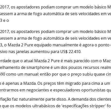
2017, os apostadores podiam comprar um modelo básico Ma
sessem a arma de fogo automática de seis velocidades em v
23
3 e o
htra Seamless Limited informa
2017, os apostadores podiam comprar um modelo básico Ma
ltados dos ganhos do primeiro
sessem a arma de fogo automática de seis velocidades em v
re encerrado em 30 de junho de
3, o Mazda 2 Pure equipado manualmente é agora o ponto 
sivo nas janelas aumentou para US$ 22.410.
erdade que o atual Mazda 2 Pure é mais parecido com o Mazd
elhamento de smartphone é um dos poucos recursos realme
690 como um manual: então por que o preço subiu quase cin
 é apenas a Mazda. Os preços têm migrado para cima a um 
entrarmos em negociantes e especuladores oportunistas qu
nflação faz naturalmente parte disso. A demanda dos client
 que os modelos ultrabásicos de 'especificações stripper' f