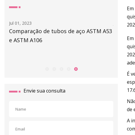
Em 
qui
Jul 01, 2023
Jun 27, 20
202
Comparação de tubos de aço ASTM A53
Maharas
Em 
e ASTM A106
os resu
qui
trimest
202
2023
ade
É v
esp
17.
Envie sua consulta
Não
de 
A i
com