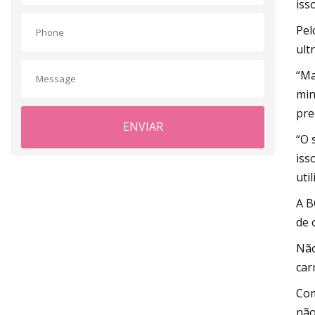
iss
Pel
ult
“Ma
min
pre
ENVIAR
“O 
iss
uti
A B
de 
Não
car
Com
não