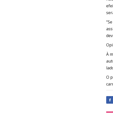
efe
ser
“Se
ass
dev
Opi
À m
aut
lad
O p
car