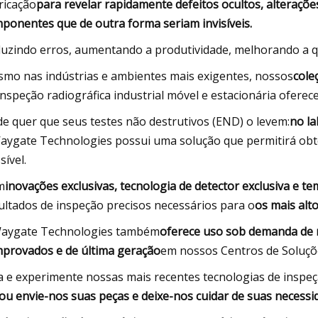
ricação
para revelar rapidamente defeitos ocultos, alteraçõ
ponentes que de outra forma seriam invisíveis.
uzindo erros, aumentando a produtividade, melhorando a 
mo nas indústrias e ambientes mais exigentes, nossos
cole
inspeção radiográfica industrial móvel e estacionária oferec
e quer que seus testes não destrutivos (END) o levem:
no l
aygate Technologies possui uma solução que permitirá obte
sível.
m
inovações exclusivas, tecnologia de detector exclusiva e t
ultados de inspeção precisos necessários para o
os mais alt
aygate Technologies também
oferece uso sob demanda de n
provados e de última geração
em nossos Centros de Soluçõ
a e experimente nossas mais recentes tecnologias de inspe
ou envie-nos suas peças e deixe-nos cuidar de suas necessi