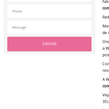
fab
com
Red
Mes
de 
Ond
ENVIAR
a W
pos
Co
res
A W
com
Vej
3D,