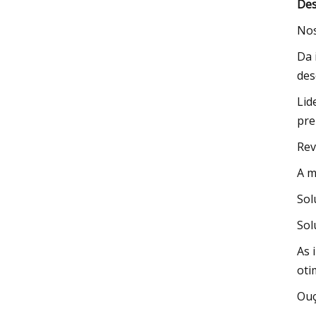
Des
Nos
Da 
des
Lid
pre
Rev
A m
Sol
Sol
As 
oti
Ouç