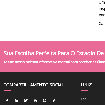
Uma
ins
ene
Com
Sua Escolha Perfeita Para O Estádio De
Assine nosso boletim informativo mensal para receber as última
COMPARTILHAMENTO SOCIAL
LINKS
Lar