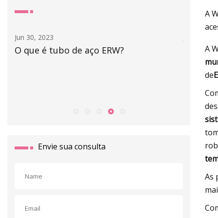
A W
ace
Jul 01, 2023
A W
o ERW?
Comparação de tubos de aço 
mun
e ASTM A106
de
E
Com
des
sis
tom
rob
Envie sua consulta
tem
As 
mai
Com