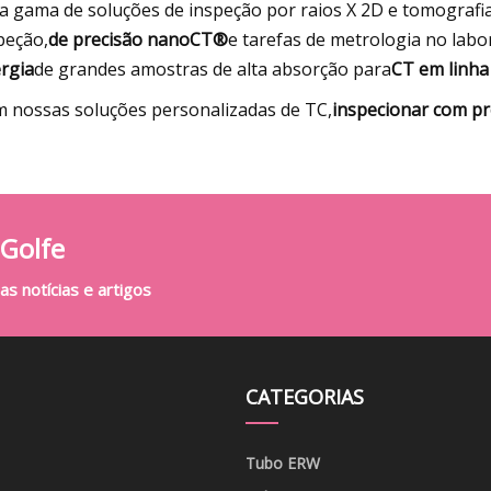
 gama de soluções de inspeção por raios X 2D e tomografia
peção,
de precisão nanoCT®
e tarefas de metrologia no labo
rgia
de grandes amostras de alta absorção para
CT em linha
 nossas soluções personalizadas de TC,
inspecionar com pr
 Golfe
s notícias e artigos
CATEGORIAS
Tubo ERW