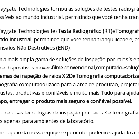
aygate Technologies tornou as soluções de testes radiográ
ssíveis ao mundo industrial, permitindo que você tenha tra
Jun 27, 2023
aygate Technologies fez
Teste Radiográfico (RT)
e
Tomografi
ASTM A53
Maharashtra Seamless Limited informa
do industrial
, permitindo que você tenha tranquilidade e,
os resultados dos ganhos do primeiro
nsaios Não Destrutivos (END)
.
trimestre encerrado em 30 de junho de
 a mais ampla gama de soluções de inspeção por raios X e
2023
de dispositivos móveis
filme convencional,
computado
e
soluç
temas de inspeção de raios X 2D
e
Tomografia computadoriz
ografia computadorizada para a área de produção, projetamo
ustas, produtivas e confiáveis ​​e muito mais.
Tudo para ajuda
po, entregar o produto mais seguro e confiável possível.
poderosas tecnologias de inspeção por raios X e tomograf
s apenas para ambientes de laboratório.
 o apoio da nossa equipe experiente, podemos ajudá-lo a i