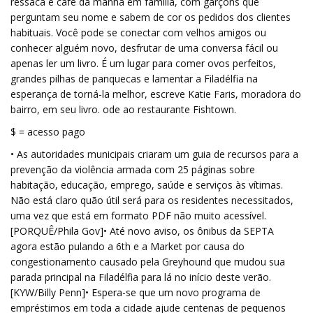
ressaca e café da manhã em família, com garçons que
perguntam seu nome e sabem de cor os pedidos dos clientes
habituais. Você pode se conectar com velhos amigos ou
conhecer alguém novo, desfrutar de uma conversa fácil ou
apenas ler um livro. É um lugar para comer ovos perfeitos,
grandes pilhas de panquecas e lamentar a Filadélfia na
esperança de torná-la melhor, escreve Katie Faris, moradora do
bairro, em seu livro. ode ao restaurante Fishtown.
$ = acesso pago
• As autoridades municipais criaram um guia de recursos para a
prevenção da violência armada com 25 páginas sobre
habitação, educação, emprego, saúde e serviços às vítimas.
Não está claro quão útil será para os residentes necessitados,
uma vez que está em formato PDF não muito acessível.
[PORQUÊ/Phila Gov]• Até novo aviso, os ônibus da SEPTA
agora estão pulando a 6th e a Market por causa do
congestionamento causado pela Greyhound que mudou sua
parada principal na Filadélfia para lá no início deste verão.
[KYW/Billy Penn]• Espera-se que um novo programa de
empréstimos em toda a cidade ajude centenas de pequenos