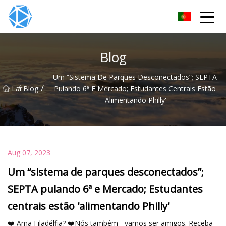
Grupo de tubos ERW
Blog
Um “sistema De Parques Desconectados”; SEPTA
/
/
Lar
Blog
Pulando 6ª E Mercado; Estudantes Centrais Estão
'alimentando Philly'
Aug 07, 2023
Um “sistema de parques desconectados”;
SEPTA pulando 6ª e Mercado; Estudantes
centrais estão 'alimentando Philly'
❤️ Ama Filadélfia? ❤️Nós também - vamos ser amigos. Receba