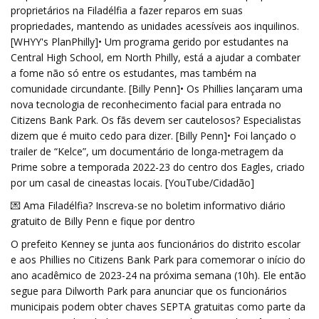
proprietários na Filadélfia a fazer reparos em suas
propriedades, mantendo as unidades acessíveis aos inquilinos.
[WHYY's PlanPhilly]• Um programa gerido por estudantes na
Central High School, em North Philly, está a ajudar a combater
a fome não só entre os estudantes, mas também na
comunidade circundante. [Billy Penn]• Os Phillies lançaram uma
nova tecnologia de reconhecimento facial para entrada no
Citizens Bank Park. Os fãs devem ser cautelosos? Especialistas
dizem que é muito cedo para dizer. [Billy Penn]• Foi lançado o
trailer de “Kelce”, um documentário de longa-metragem da
Prime sobre a temporada 2022-23 do centro dos Eagles, criado
por um casal de cineastas locais. [YouTube/Cidadão]
💌 Ama Filadélfia? Inscreva-se no boletim informativo diário
gratuito de Billy Penn e fique por dentro
O prefeito Kenney se junta aos funcionários do distrito escolar
e aos Phillies no Citizens Bank Park para comemorar o início do
ano acadêmico de 2023-24 na próxima semana (10h). Ele então
segue para Dilworth Park para anunciar que os funcionários
municipais podem obter chaves SEPTA gratuitas como parte da