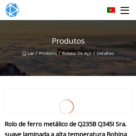
Grupo de tubos ERW
Produtos
/
/
/
Lar
Produtos
Bobina De Aço
Detalhes
Rolo de ferro metálico de Q235B Q345I Sra.
suave laminada a alta temperatura Bobina