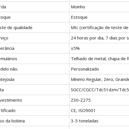
rda
Moinho
toque
Estoque
ste de qualidade
Mtc (certificação de teste d
rviço
24 horas por dia, 7 dias por
lerância
±5%
rmulários
Telhado de metal, chapa de f
delo não.
Personalizado
ntejoula
Mínimo Regular, Zero, Grand
ta
SGCC/CGCC/Tdc51dzm/Tdc5
vestimento
Z30-Z275
tificado
CE, ISO9001
so da bobina
3-5 toneladas