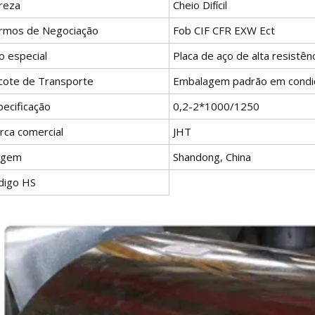
reza
Cheio Difícil
rmos de Negociação
Fob CIF CFR EXW Ect
o especial
Placa de aço de alta resistên
cote de Transporte
Embalagem padrão em condi
pecificação
0,2-2*1000/1250
rca comercial
JHT
igem
Shandong, China
digo HS