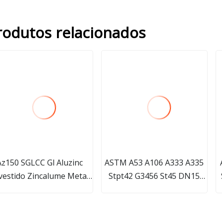
rodutos relacionados
Az150 SGLCC Gl Aluzinc
ASTM A53 A106 A333 A335
vestido Zincalume Metal
Stpt42 G3456 St45 DN15
alvalume Bobina de aço
Sch40 LSAW Hfw ERW SSAW
Carbono laminado a quente
/ laminado a frio /
e