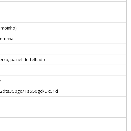
e moinho)
 semana
erro, painel de telhado
e
2dts350gd/Ts550gd/Dx51d