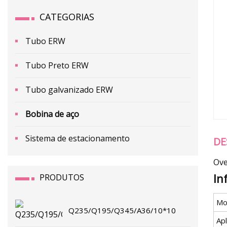
CATEGORIAS
Tubo ERW
Tubo Preto ERW
Tubo galvanizado ERW
Bobina de aço
Sistema de estacionamento
DE
Ove
In
PRODUTOS
Mo
Q235/Q195/Q345/A36/10*10
Apl