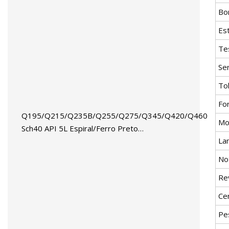
Bo
Es
Te
Se
To
Fo
Q195/Q215/Q235B/Q255/Q275/Q345/Q420/Q460
Mo
Sch40 API 5L Espiral/Ferro Preto
La
Redondo/Quadrado Preço do tubo de aço carbono
metálico para soldados/Soldagem/Sem
No
costura/ERW/Suave/Ms
Re
Cer
Pe