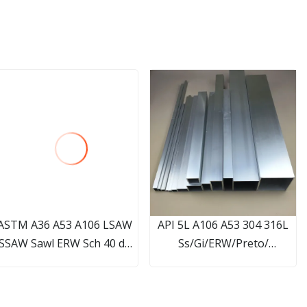
ASTM A36 A53 A106 LSAW
API 5L A106 A53 304 316L
SSAW Sawl ERW Sch 40 de
Ss/Gi/ERW/Preto/
grande diâmetro de aço
Óleo/Liga/Quadrado/Redondo/
carbono tubo soldado em
/Espiral/Sem
spiral galvanizado material
costura/Soldado/Tubo de