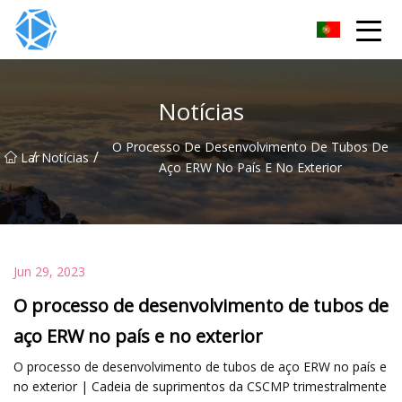
Grupo de tubos ERW
Notícias
O Processo De Desenvolvimento De Tubos De
/
/
Lar
Notícias
Aço ERW No País E No Exterior
Jun 29, 2023
O processo de desenvolvimento de tubos de
aço ERW no país e no exterior
O processo de desenvolvimento de tubos de aço ERW no país e
no exterior | Cadeia de suprimentos da CSCMP trimestralmente