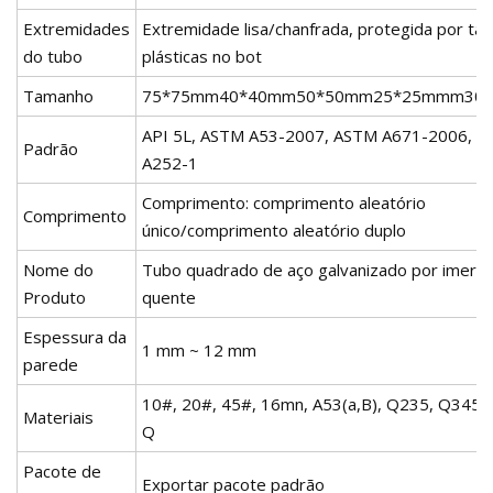
Extremidades
Extremidade lisa/chanfrada, protegida por ta
do tubo
plásticas no bot
Tamanho
75*75mm40*40mm50*50mm25*25mmm30
API 5L, ASTM A53-2007, ASTM A671-2006, 
Padrão
A252-1
Comprimento: comprimento aleatório
Comprimento
único/comprimento aleatório duplo
Nome do
Tubo quadrado de aço galvanizado por imersã
Produto
quente
Espessura da
1 mm ~ 12 mm
parede
10#, 20#, 45#, 16mn, A53(a,B), Q235, Q345,
Materiais
Q
Pacote de
Exportar pacote padrão